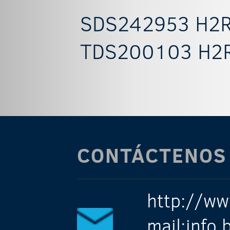
SDS242953 H2R
TDS200103 H2R
CONTÁCTENOS
http://ww
mail:info