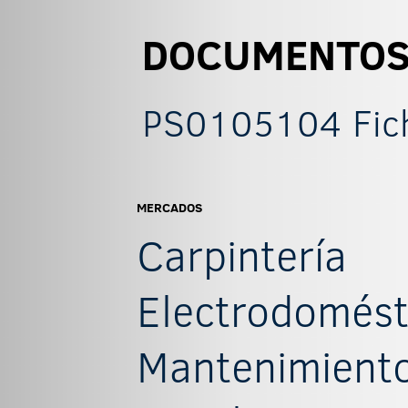
DOCUMENTO
PS0105104 Fich
MERCADOS
Carpintería
Electrodomést
Mantenimiento