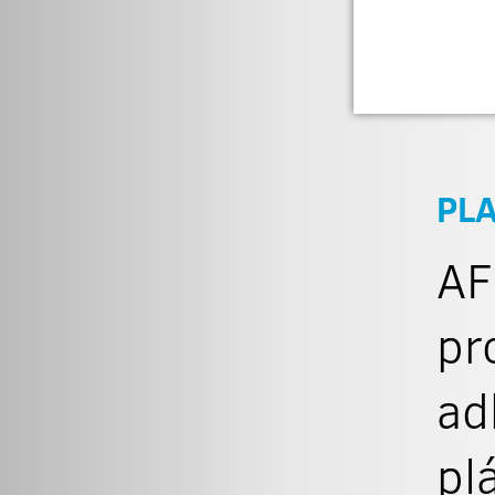
PL
AF
pr
ad
pl