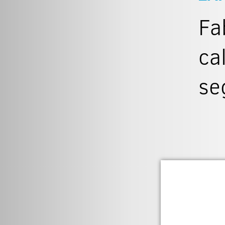
Fa
ca
se