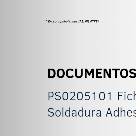
* Excepto poliolefinas (PE, PP, PTFE)
DOCUMENTO
PS0205101 Fich
Soldadura Adhes