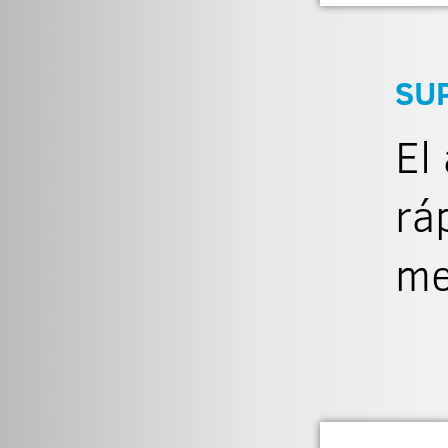
SU
El
rá
me