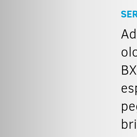
SER
Ad
ol
BX
es
pe
br