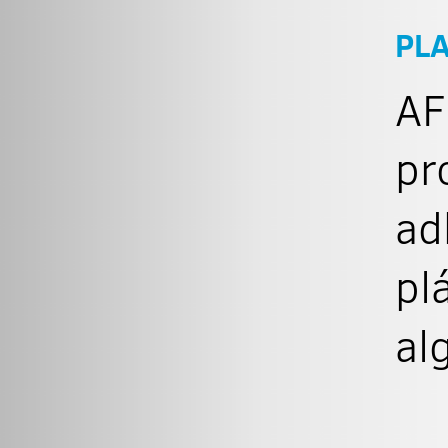
PL
AF
pr
ad
pl
al