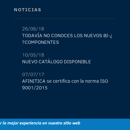
NOTICIAS
26/06/18
¿TODAVÍA NO CONOCES LOS NUEVOS BI-
COMPONENTES?
10/05/18
NUEVO CATÁLOGO DISPONIBLE
07/07/17
AFINITICA se certifica con la norma ISO
9001/2015
29/05/17
¡La nueva tienda de AFINITICA ya está
aquí!
er la mejor experiencia en nuestro sitio web
11/04/17