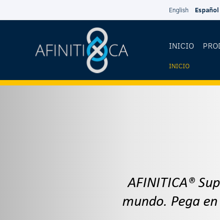
Pasar al contenido principal
English
Español
INICIO
PRO
INICIO
USTED
ESTÁ
AQUÍ
AFINITICA® Supe
mundo. Pega en 