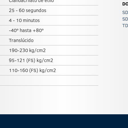
Cianoacrilato de etilo
D
25 - 60 segundos
SD
SD
4 - 10 minutos
TD
-40º hasta +80º
Translúcido
190-230 kg/cm2
95-121 (FS) kg/cm2
110-160 (FS) kg/cm2