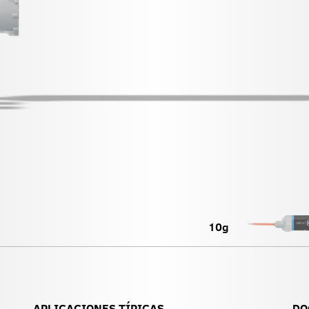
10g
APLICACIONES TÍPICAS
DO