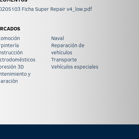
0205103 Ficha Super Repair v4_low.pdf
RCADOS
tomoción
Naval
pintería
Reparación de
nstrucción
vehículos
ectrodomésticos
Transporte
presión 3D
Vehículos especiales
ntenimiento y
paración